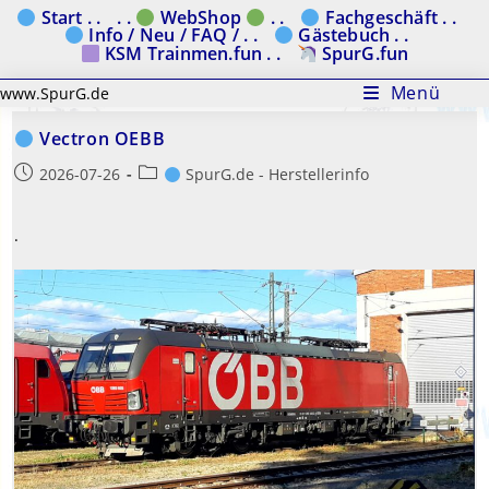
Zum
Start . .
. .
WebShop
. .
Fachgeschäft . .
Info / Neu / FAQ / . .
Gästebuch . .
Inhalt
KSM Trainmen.fun . .
SpurG.fun
springen
Menü
www.SpurG.de
Vectron OEBB
Beitrag
Beitrags-
2026-07-26
SpurG.de - Herstellerinfo
veröffentlicht:
Kategorie:
.