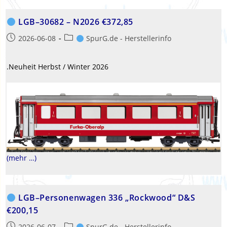
LGB–30682 – N2026 €372,85
Beitrag
Beitrags-
2026-06-08
SpurG.de - Herstellerinfo
veröffentlicht:
Kategorie:
.Neuheit Herbst / Winter 2026
(mehr …)
LGB–Personenwagen 336 „Rockwood“ D&S
€200,15
Beitrag
Beitrags-
2026-06-07
SpurG.de - Herstellerinfo