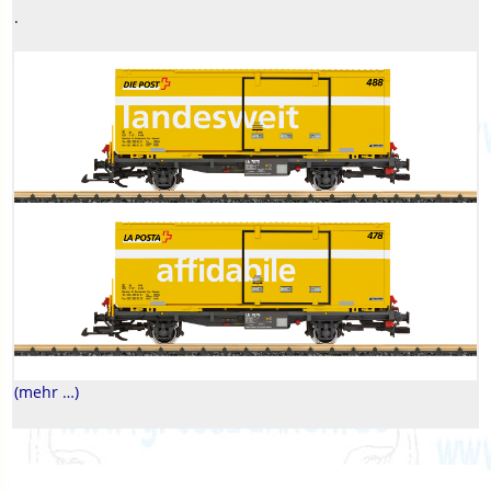
.
(mehr …)