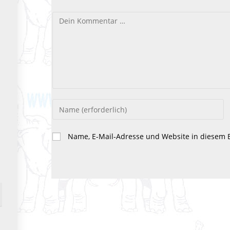
Kommentar
Gib
deinen
Namen
Name, E-Mail-Adresse und Website in diesem 
oder
Benutzernamen
zum
Kommentieren
ein