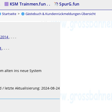
.
KSM Trainmen.fun . .
SpurG.fun
Startseite
>
Gästebuch & Kundenrückmeldungen-Übersicht
2014
. . . .
4
. . . .
vom alten ins neue System
d / letzte Aktualisierung: 2024-08-24