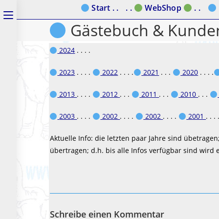
Zum
Start . .
. .
WebShop
. .
Schalte
Inhalt
Gästebuch & Kunde
den
springen
Button
2024
. . . .
um,
2023
. . . .
2022
. . . .
2021
. . .
2020
. . . .
um
2013
. . . .
2012
. . .
2011
. . .
2010
. . .
das
Menü
2003
. . . .
2002
. . . .
2002
. . . .
2001
. . .
aus-
Aktuelle Info: die letzten paar Jahre sind übetrage
oder
übertragen; d.h. bis alle Infos verfügbar sind wird 
einzuklappen
Schreibe einen Kommentar