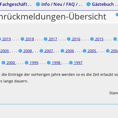
Fachgeschäft . .
Info / Neu / FAQ / . .
Gästebuch . 
nrückmeldungen-Übersicht
2019
. . . .
2018
. . . .
2017
. . . .
2016
. . . .
2015
. . . .
2009
. . . .
2008
. . .
2007
. . .
2006
. . . .
2005
. . . .
200
 .
2000
. . . .
1999
. . . .
1998
. . . .
1997
n; die Einträge der vorherigen Jahre werden so es die Zeit erlaubt 
es lange dauern.
Stan