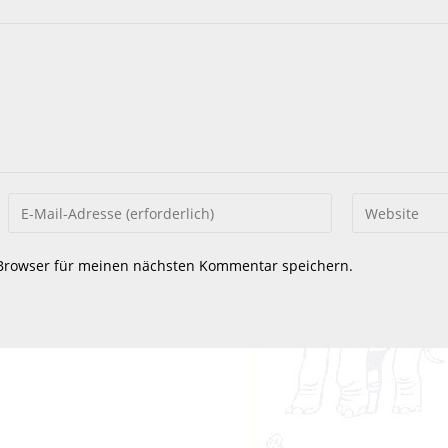
Gib
Gib
deine
deine
E-
Website-
Browser für meinen nächsten Kommentar speichern.
Mail-
URL
Adresse
ein
zum
(optional)
Kommentieren
ein