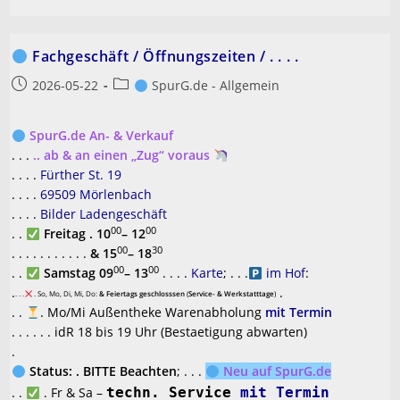
Fachgeschäft / Öffnungszeiten / . . . .
Beitrag
Beitrags-
2026-05-22
SpurG.de - Allgemein
veröffentlicht:
Kategorie:
SpurG.de An- & Verkauf
. . .
.. ab & an einen „Zug“ voraus
. . . .
Fürther St. 19
. . . .
69509 Mörlenbach
. . . .
Bilder Ladengeschäft
00
00
. .
Freitag . 10
– 12
00
30
. . . . . . . . . . .
& 15
– 18
00
00
. .
Samstag 09
– 13
. . . .
Karte
; . . .
im Hof
:
.
.
. . .
. So, Mo, Di, Mi, Do:
& Feiertags geschlosssen
(
Service- & Werkstatttage
)
. .
. Mo/Mi Außentheke Warenabholung
mit Termin
. . . . . . idR 18 bis 19 Uhr (Bestaetigung abwarten)
.
Status: . BITTE Beachten
; . . .
Neu auf SpurG.de
. .
. Fr & Sa –
techn. Service
mit Termin