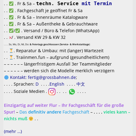
. .
. Fr & Sa –
techn. Service
mit Termin
. .
. Fachgeschäft je geöffnet Fr & Sa
. .
. Fr & Sa – Innenräume Katalogware
. .
. Fr & Sa – Außentheke & Gebrauchtware
. .
/
. Versand / Büro & Telefon (WhatsApp)
. .
/ . Versand KW 29 & KW 32
. . . . So, Mo, Di, Mi, Do:
& Feiertags geschlosssen
(
Service- & Werkstatttage
)
. .
. Reparatur & Umbau: mit (langer) Wartezeit
. .
. Traiinmen.fun – aufgrund (gesundheitlichem)
– – – – – – längerfristigem Ausfall 3er Teammitglieder
– – – – – – werden sich die Modelle merklich verzögern
Kontakt: fertig@grossbahnen.de
;
. . . . Sprachen:
D
. . . .
English
. . . .
中文
. . . . Soziale Medien .
. .
. .
. . . .
Einzigartig auf weiter Flur – Ihr Fachgeschäft für die große
Spur!
–
Das
definitiv andere
Fachgeschäft
–
. . . .
vieles kann –
nichts muß
. .
(mehr …)