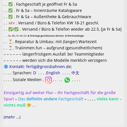
. .
. Fachgeschäft je geöffnet Fr & Sa
. .
. Fr & Sa – Innenräume Katalogware
. .
. Fr & Sa – Außentheke & Gebrauchtware
. .
/
. Versand / Büro & Telefon KW 18-21 geschl.
. .
/
. Versand / Büro & Telefon wieder ab 22.5, [je Fr & Sa]
. . . . So, Mo, Di, Mi, Do:
& Feiertags geschlosssen
(
Service- & Werkstatttage
)
. .
. Reparatur & Umbau: mit (langer) Wartezeit
. .
. Traiinmen.fun – aufgrund (gesundheitlichem)
– – – – – – längerfristigem Ausfall 3er Teammitglieder
– – – – – – werden sich die Modelle merklich verzögern
Kontakt: fertig@grossbahnen.de
;
. . . . Sprachen:
D
. . . .
English
. . . .
中文
. . . . Soziale Medien .
. .
. .
. . . .
Einzigartig auf weiter Flur – Ihr Fachgeschäft für die große
Spur!
–
Das
definitiv andere
Fachgeschäft
–
. . . .
vieles kann –
nichts muß
. .
(mehr …)