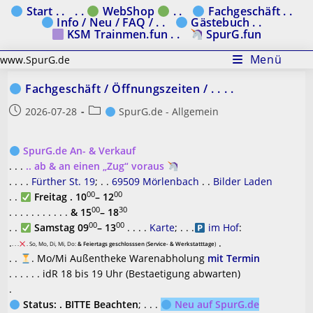
Zum
Start . .
. .
WebShop
. .
Fachgeschäft . .
Info / Neu / FAQ / . .
Gästebuch . .
Inhalt
KSM Trainmen.fun . .
SpurG.fun
springen
Menü
www.SpurG.de
Fachgeschäft / Öffnungszeiten / . . . .
Beitrag
Beitrags-
2026-07-28
SpurG.de - Allgemein
veröffentlicht:
Kategorie:
SpurG.de An- & Verkauf
. . .
.. ab & an einen „Zug“ voraus
. . . .
Fürther St. 19
; . .
69509 Mörlenbach
. .
Bilder Laden
00
00
. .
Freitag . 10
– 12
00
30
. . . . . . . . . . .
& 15
– 18
00
00
. .
Samstag 09
– 13
. . . .
Karte
; . . .
im Hof
:
.
.
. . .
. So, Mo, Di, Mi, Do:
& Feiertags geschlosssen
(
Service- & Werkstatttage
)
. .
. Mo/Mi Außentheke Warenabholung
mit Termin
. . . . . . idR 18 bis 19 Uhr (Bestaetigung abwarten)
.
Status: . BITTE Beachten
; . . .
Neu auf SpurG.de