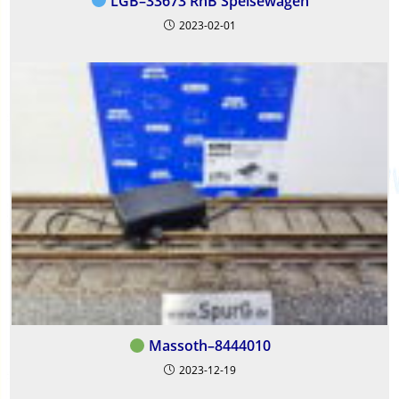
LGB–33673 RhB Speisewagen
2023-02-01
Massoth–8444010
2023-12-19