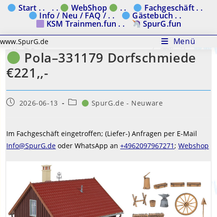
Zum
Start . .
. .
WebShop
. .
Fachgeschäft . .
Info / Neu / FAQ / . .
Gästebuch . .
Inhalt
KSM Trainmen.fun . .
SpurG.fun
springen
Menü
www.SpurG.de
Pola–331179 Dorfschmiede
€221,,-
Beitrag
Beitrags-
2026-06-13
SpurG.de - Neuware
veröffentlicht:
Kategorie:
Im Fachgeschäft eingetroffen; (Liefer-) Anfragen per E-Mail
Info@SpurG.de
oder WhatsApp an
+4962097967271
;
Webshop