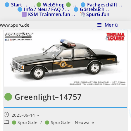
Zum
Start . .
. .
WebShop
. .
Fachgeschäft . .
Info / Neu / FAQ / . .
Gästebuch . .
Inhalt
KSM Trainmen.fun . .
SpurG.fun
springen
Menü
www.SpurG.de
Greenlight–14757
Beitrag
2025-06-14
veröffentlicht:
Beitrags-
SpurG.de
/
SpurG.de - Neuware
Kategorie: