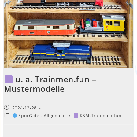
u. a. Trainmen.fun –
Mustermodelle
Beitrag
2024-12-28
veröffentlicht:
Beitrags-
SpurG.de - Allgemein
/
KSM-Trainmen.fun
Kategorie: