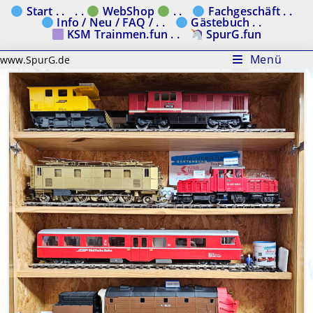
Zum
Start . .
. .
WebShop
. .
Fachgeschäft . .
Info / Neu / FAQ / . .
Gästebuch . .
Inhalt
KSM Trainmen.fun . .
SpurG.fun
springen
Menü
www.SpurG.de