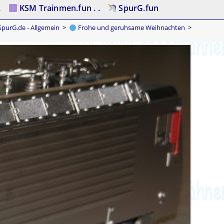
.
KSM Trainmen.fun . .
SpurG.fun
purG.de - Allgemein
>
Frohe und geruhsame Weihnachten
>