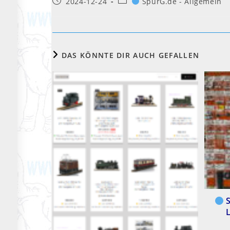
Beitrag
Beitrags-
2024-12-24
SpurG.de - Allgemein
veröffentlicht:
Kategorie:
DAS KÖNNTE DIR AUCH GEFALLEN
S
L