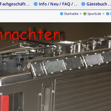
Fachgeschäft . .
Info / Neu / FAQ / . .
Gästebuch . 
Startseite
>
SpurG.de
>
S