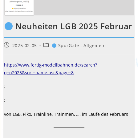
Neuheiten LGB 2025 Februar
Beitrag
Beitrags-
2025-02-05
SpurG.de - Allgemein
veröffentlicht:
Kategorie:
https://www.fertig-modellbahnen.de/search?
q=n2025&sort=name-asc&page=8
:
:
von LGB, Piko, Trainline, Trainmen, …. im Laufe des Februars