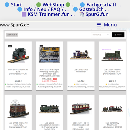
Zum
Start . .
. .
WebShop
. .
Fachgeschäft . .
Info / Neu / FAQ / . .
Gästebuch . .
Inhalt
KSM Trainmen.fun . .
SpurG.fun
springen
Menü
www.SpurG.de