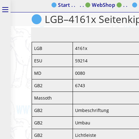
Zum
Start . .
. .
WebShop
. .
Schalte
Inhalt
LGB–4161x Seitenk
den
springen
Button
um,
LGB
4161x
um
das
ESU
59214
Menü
MD
0080
aus-
GB2
6743
oder
Massoth
einzuklappen
GB2
Umbeschriftung
GB2
Umbau
GB2
Lichtleiste