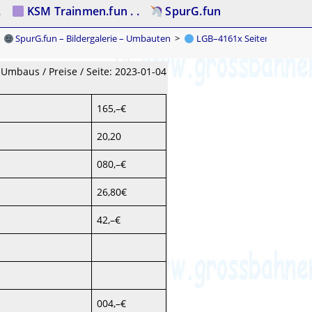
.
KSM Trainmen.fun . .
SpurG.fun
SpurG.fun – Bildergalerie – Umbauten
>
LGB–4161x Seitenkippwage
Umbaus / Preise / Seite: 2023-01-04
165,–€
20,20
080,–€
26,80€
42,–€
004,–€