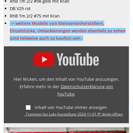
RhB Tm 2/2 #98 gelb mit Kran
DB V29 rot
RhB Tm 2/2 #75 mit Kran
–> weitere Modelle von Kleinserienherstellern,
Einzelstücke, Umlackierungen werden ebenfalls zu sehen
(und teilweise auch zu kaufen) sein .
„Trainmen
fun
Loks
Ausstellung
Hier klicken, um den Inhalt von YouTube anzuzeigen.
2024-
Erfahre mehr in der
Datenschutzerklärung von
11-
YouTube
.
01
ff“
Inhalt von YouTube immer anzeigen
von
„Trainmen fun Loks Ausstellung 2024-11-01 ff“ direkt öffnen
YouTube
anzeigen