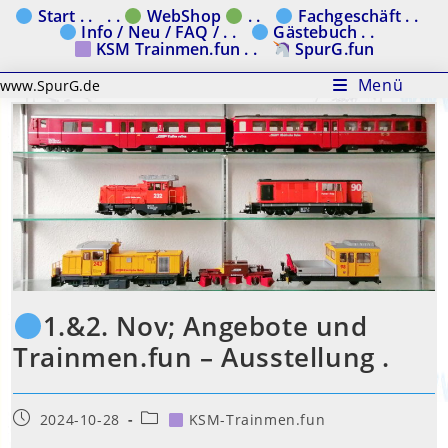
Zum
Start . .
. .
WebShop
. .
Fachgeschäft . .
Info / Neu / FAQ / . .
Gästebuch . .
Inhalt
KSM Trainmen.fun . .
SpurG.fun
springen
Menü
www.SpurG.de
1.&2. Nov; Angebote und
Trainmen.fun – Ausstellung .
Beitrag
Beitrags-
2024-10-28
KSM-Trainmen.fun
veröffentlicht:
Kategorie: