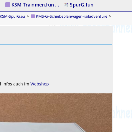
.
KSM Trainmen.fun . .
SpurG.fun
KSM-SpurG.eu
>
KMS-G–Schiebeplanwagen-railadventure
>
el Infos auch im
Webshop