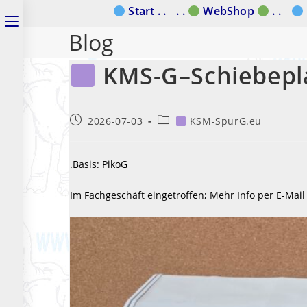
Zum
Start . .
. .
WebShop
. .
Schalte
Inhalt
Blog
den
springen
Button
KMS-G–Schiebepl
um,
um
Beitrag
Beitrags-
2026-07-03
KSM-SpurG.eu
veröffentlicht:
Kategorie:
das
Menü
.Basis: PikoG
aus-
Im Fachgeschäft eingetroffen; Mehr Info per E-Mai
oder
einzuklappen