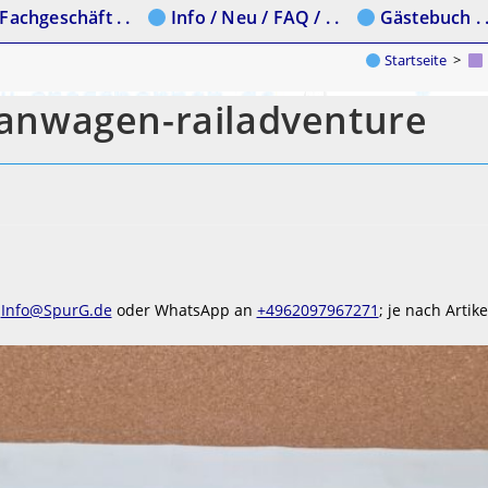
Fachgeschäft . .
Info / Neu / FAQ / . .
Gästebuch . 
Startseite
>
anwagen-railadventure
l
Info@SpurG.de
oder WhatsApp an
+4962097967271
; je nach Artik