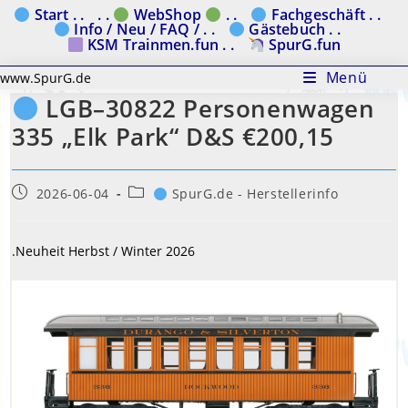
Zum
Start . .
. .
WebShop
. .
Fachgeschäft . .
Info / Neu / FAQ / . .
Gästebuch . .
Inhalt
KSM Trainmen.fun . .
SpurG.fun
springen
Menü
www.SpurG.de
LGB–30822 Personenwagen
335 „Elk Park“ D&S €200,15
Beitrag
Beitrags-
2026-06-04
SpurG.de - Herstellerinfo
veröffentlicht:
Kategorie:
.Neuheit Herbst / Winter 2026