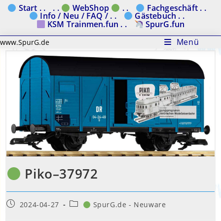
Zum
Start . .
. .
WebShop
. .
Fachgeschäft . .
Info / Neu / FAQ / . .
Gästebuch . .
Inhalt
KSM Trainmen.fun . .
SpurG.fun
springen
Menü
www.SpurG.de
Piko–37972
Beitrag
Beitrags-
2024-04-27
SpurG.de - Neuware
veröffentlicht:
Kategorie: