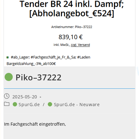
Piko–37222
Beitrag
2025-05-20
veröffentlicht:
Beitrags-
SpurG.de
/
SpurG.de - Neuware
Kategorie:
Im Fachgeschäft eingetroffen,