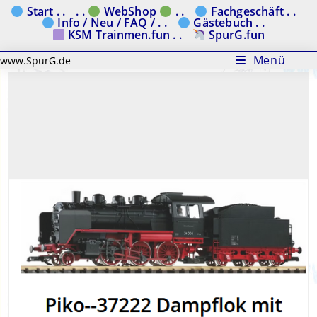
Zum
Start . .
. .
WebShop
. .
Fachgeschäft . .
Info / Neu / FAQ / . .
Gästebuch . .
Inhalt
KSM Trainmen.fun . .
SpurG.fun
springen
Menü
www.SpurG.de