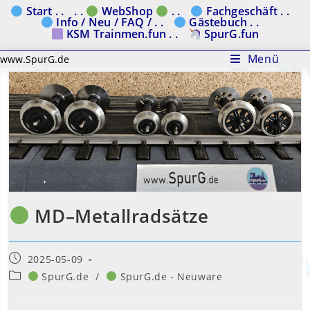
Zum
Start . .
. .
WebShop
. .
Fachgeschäft . .
Info / Neu / FAQ / . .
Gästebuch . .
Inhalt
KSM Trainmen.fun . .
SpurG.fun
springen
Menü
www.SpurG.de
MD–Metallradsätze
Beitrag
2025-05-09
veröffentlicht:
Beitrags-
SpurG.de
/
SpurG.de - Neuware
Kategorie: