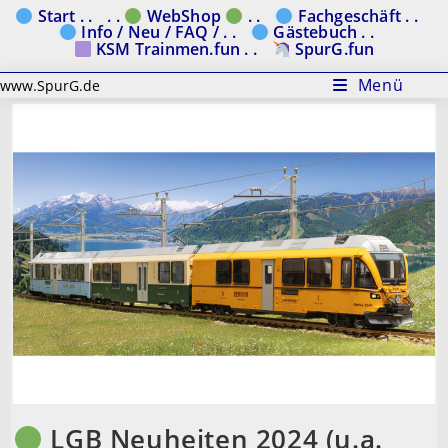
Zum
Start . .
. .
WebShop
. .
Fachgeschäft . .
Info / Neu / FAQ / . .
Gästebuch . .
Inhalt
KSM Trainmen.fun . .
SpurG.fun
springen
Menü
www.SpurG.de
LGB Neuheiten 2024 (u.a.