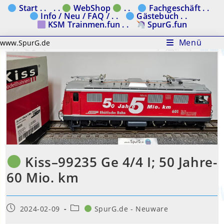
Zum
Start . .
. .
WebShop
. .
Fachgeschäft . .
Info / Neu / FAQ / . .
Gästebuch . .
Inhalt
KSM Trainmen.fun . .
SpurG.fun
springen
Menü
www.SpurG.de
Kiss–99235 Ge 4/4 I; 50 Jahre-
60 Mio. km
Beitrag
Beitrags-
2024-02-09
SpurG.de - Neuware
veröffentlicht:
Kategorie: