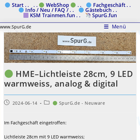
Zum
Start . .
. .
WebShop
. .
Fachgeschäft . .
Info / Neu / FAQ / . .
Gästebuch . .
Inhalt
KSM Trainmen.fun . .
SpurG.fun
springen
Menü
www.SpurG.de
HME–Lichtleiste 28cm, 9 LED
warmweiss, analog & digital
Beitrag
Beitrags-
2024-06-14
SpurG.de - Neuware
veröffentlicht:
Kategorie:
Im Fachgeschäft eingetroffen:
Lichtleiste 28cm mit 9 LED warmweiss;