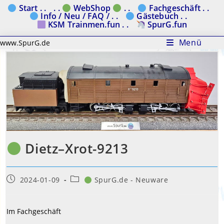
Zum
Start . .
. .
WebShop
. .
Fachgeschäft . .
Info / Neu / FAQ / . .
Gästebuch . .
Inhalt
KSM Trainmen.fun . .
SpurG.fun
springen
Menü
www.SpurG.de
Dietz–Xrot-9213
Beitrag
Beitrags-
2024-01-09
SpurG.de - Neuware
veröffentlicht:
Kategorie:
Im Fachgeschäft