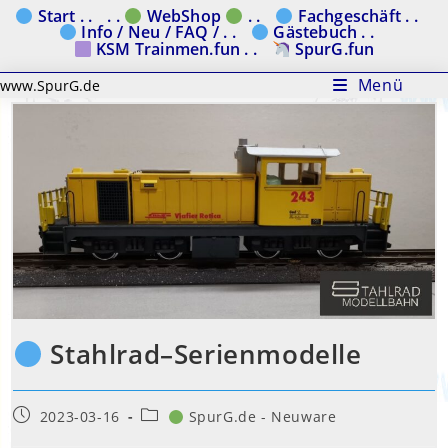
Zum
Start . .
. .
WebShop
. .
Fachgeschäft . .
Info / Neu / FAQ / . .
Gästebuch . .
Inhalt
KSM Trainmen.fun . .
SpurG.fun
springen
Menü
www.SpurG.de
Stahlrad–Serienmodelle
Beitrag
Beitrags-
2023-03-16
SpurG.de - Neuware
veröffentlicht:
Kategorie: