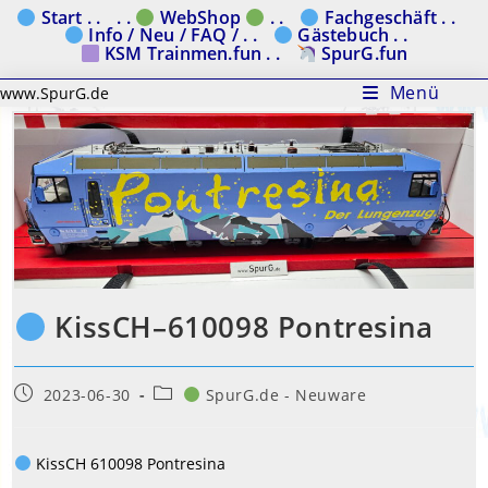
Zum
Start . .
. .
WebShop
. .
Fachgeschäft . .
Info / Neu / FAQ / . .
Gästebuch . .
Inhalt
KSM Trainmen.fun . .
SpurG.fun
springen
Menü
www.SpurG.de
KissCH–610098 Pontresina
Beitrag
Beitrags-
2023-06-30
SpurG.de - Neuware
veröffentlicht:
Kategorie:
KissCH 610098 Pontresina