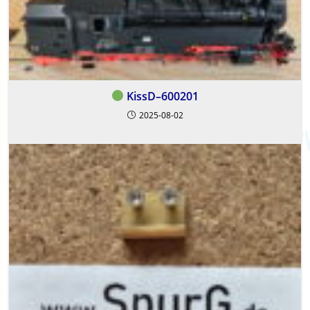
KissD–600201
2025-08-02