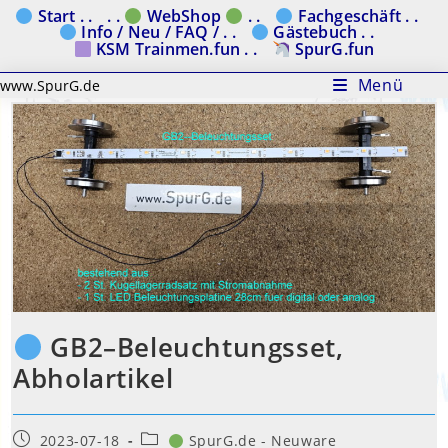
Zum
Start . .
. .
WebShop
. .
Fachgeschäft . .
Info / Neu / FAQ / . .
Gästebuch . .
Inhalt
KSM Trainmen.fun . .
SpurG.fun
springen
Menü
www.SpurG.de
GB2–Beleuchtungsset,
Abholartikel
Beitrag
Beitrags-
2023-07-18
SpurG.de - Neuware