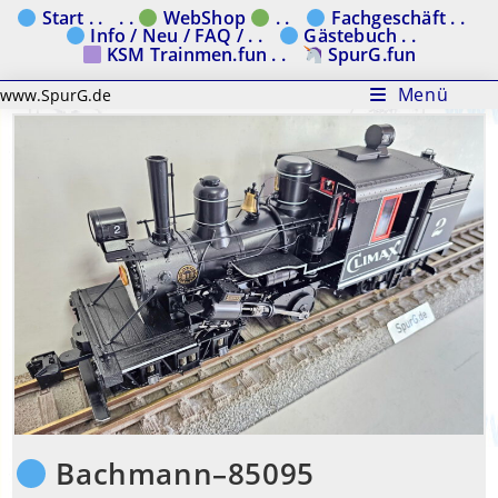
Zum
Start . .
. .
WebShop
. .
Fachgeschäft . .
Info / Neu / FAQ / . .
Gästebuch . .
Inhalt
KSM Trainmen.fun . .
SpurG.fun
springen
Menü
www.SpurG.de
Bachmann–85095