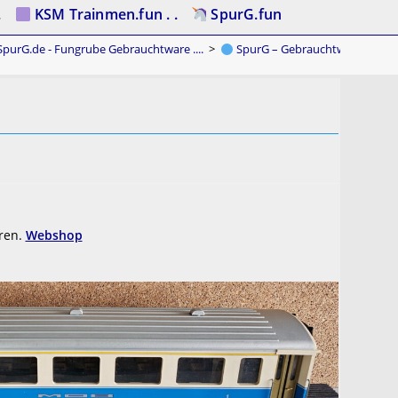
.
KSM Trainmen.fun . .
SpurG.fun
purG.de - Fungrube Gebrauchtware ....
>
SpurG – Gebrauchtware
>
hren.
Webshop