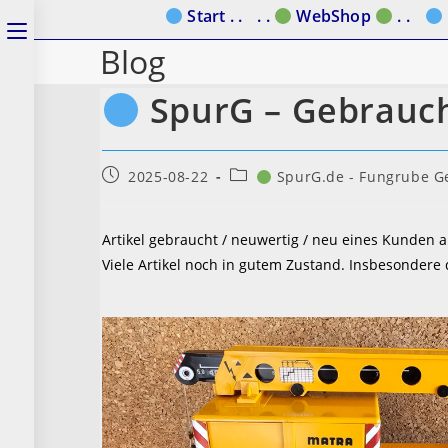
Zum
Start . .
. .
WebShop
. .
Schalte
Inhalt
Blog
den
springen
Button
SpurG – Gebrauc
um,
um
Beitrag
Beitrags-
2025-08-22
SpurG.de - Fungrube Ge
veröffentlicht:
Kategorie:
das
Menü
Artikel gebraucht / neuwertig / neu eines Kunden 
aus-
Viele Artikel noch in gutem Zustand. Insbesondere
oder
einzuklappen