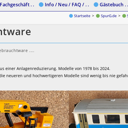
Fachgeschäft . .
Info / Neu / FAQ / . .
Gästebuch . 
Startseite
>
SpurG.de
>
S
htware
brauchtware ....
aus einer Anlagenreduzierung. Modelle von 1978 bis 2024.
 die neueren und hochwertigeren Modelle sind wenig bis nie gefa