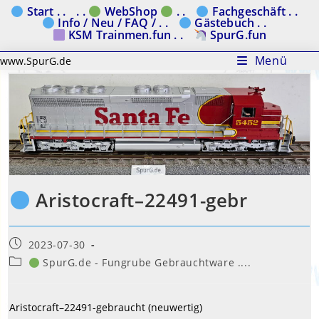
Zum
Start . .
. .
WebShop
. .
Fachgeschäft . .
Info / Neu / FAQ / . .
Gästebuch . .
Inhalt
KSM Trainmen.fun . .
SpurG.fun
springen
Menü
www.SpurG.de
Aristocraft–22491-gebr
Beitrag
2023-07-30
veröffentlicht:
Beitrags-
SpurG.de - Fungrube Gebrauchtware ....
Kategorie:
Aristocraft–22491-gebraucht (neuwertig)