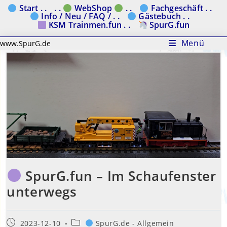
Zum
Start . .
. .
WebShop
. .
Fachgeschäft . .
Info / Neu / FAQ / . .
Gästebuch . .
Inhalt
KSM Trainmen.fun . .
SpurG.fun
springen
Menü
www.SpurG.de
SpurG.fun – Im Schaufenster
unterwegs
Beitrag
Beitrags-
2023-12-10
SpurG.de - Allgemein