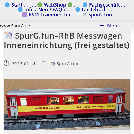
Zum
Start . .
. .
WebShop
. .
Fachgeschäft . .
Info / Neu / FAQ / . .
Gästebuch . .
Inhalt
KSM Trainmen.fun . .
SpurG.fun
springen
Menü
www.SpurG.de
SpurG.fun–RhB Messwagen
Inneneinrichtung (frei gestaltet)
Beitrag
Beitrags-
2026-01-18
SpurG.fun
veröffentlicht:
Kategorie: