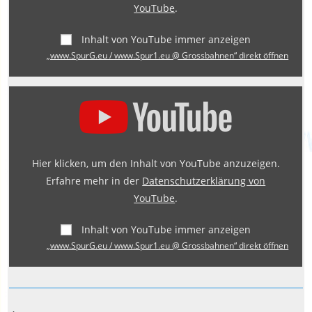
YouTube
.
YouTube
anzeigen
Inhalt von YouTube immer anzeigen
„www.SpurG.eu / www.Spur1.eu @ Grossbahnen“ direkt öffnen
„www.SpurG.eu
/
www.Spur1.eu
@
Hier klicken, um den Inhalt von YouTube anzuzeigen.
Grossbahnen“
Erfahre mehr in der
Datenschutzerklärung von
von
YouTube
.
YouTube
anzeigen
Inhalt von YouTube immer anzeigen
„www.SpurG.eu / www.Spur1.eu @ Grossbahnen“ direkt öffnen