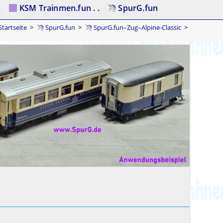
.
KSM Trainmen.fun . .
SpurG.fun
tartseite
>
SpurG.fun
>
SpurG.fun–Zug–Alpine-Classic
>