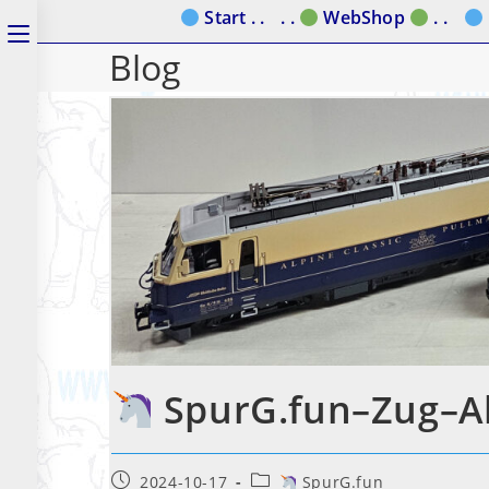
Zum
Start . .
. .
WebShop
. .
Schalte
Inhalt
Blog
den
springen
Button
um,
um
das
Menü
aus-
oder
einzuklappen
SpurG.fun–Zug–Al
Beitrag
Beitrags-
2024-10-17
SpurG.fun