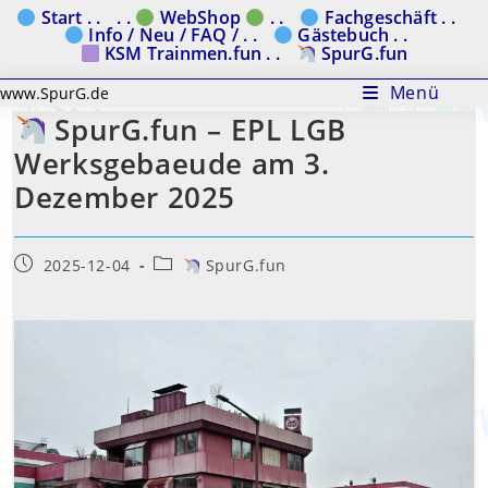
Zum
Start . .
. .
WebShop
. .
Fachgeschäft . .
Info / Neu / FAQ / . .
Gästebuch . .
Inhalt
KSM Trainmen.fun . .
SpurG.fun
springen
Menü
www.SpurG.de
SpurG.fun – EPL LGB
Werksgebaeude am 3.
Dezember 2025
Beitrag
Beitrags-
2025-12-04
SpurG.fun
veröffentlicht:
Kategorie: