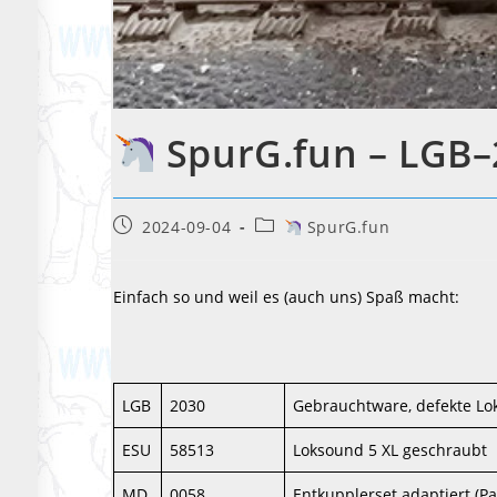
SpurG.fun – LGB–
Beitrag
Beitrags-
2024-09-04
SpurG.fun
veröffentlicht:
Kategorie:
Einfach so und weil es (auch uns) Spaß macht:
LGB
2030
Gebrauchtware, defekte Lo
ESU
58513
Loksound 5 XL geschraubt
MD
0058
Entkupplerset adaptiert (Pa