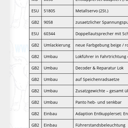
ESU
51805
Metallservo (2St.)
GB2
9058
zusaetzlicher Spannungspuf
ESU
60344
Doppellautsprecher mit Sc
GB2
Umlackierung
neue Farbgebung beige / r
GB2
Umbau
Lokführer in Fahrtrichtung
GB2
Umbau
Decoder & Reparatur Lok
GB2
Umbau
auf Speichenradsaetze
GB2
Umbau
Zusatzgewichte – gesamt 
GB2
Umbau
Panto heb- und senkbar
GB2
Einbau
Adaption Entkupplerset; E
GB2
Einbau
Führerstandsbeleuchtung