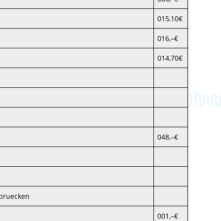
015,10€
016,–€
014,70€
048,–€
Abruecken
001,–€