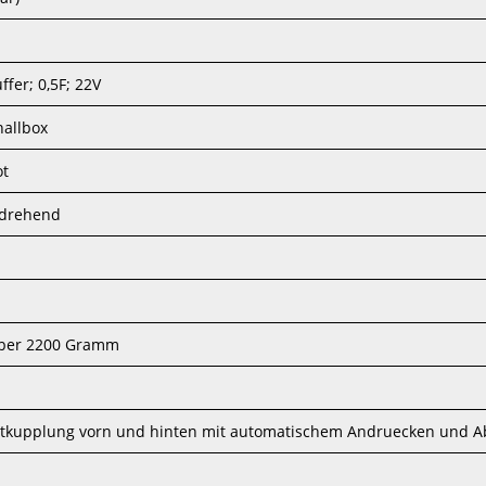
fer; 0,5F; 22V
hallbox
ot
 drehend
über 2200 Gramm
ntkupplung vorn und hinten mit automatischem Andruecken und 