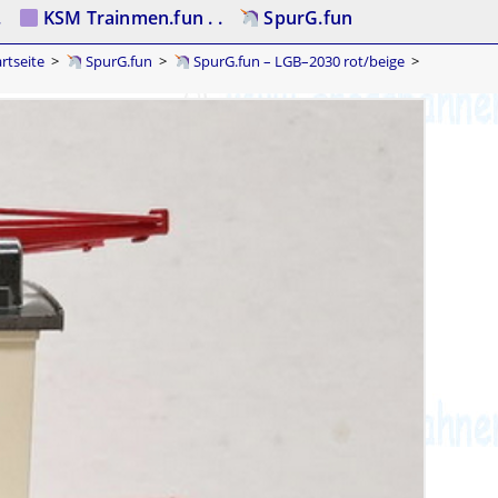
.
KSM Trainmen.fun . .
SpurG.fun
rtseite
>
SpurG.fun
>
SpurG.fun – LGB–2030 rot/beige
>